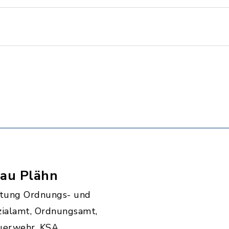
rau Plähn
itung Ordnungs- und
zialamt, Ordnungsamt,
uerwehr, KSA,