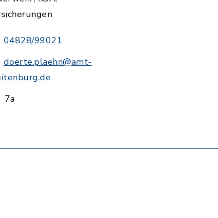
rsicherungen
04828/99021
doerte.plaehn@amt-
eitenburg.de
7a