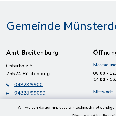
Gemeinde Münsterd
Amt Breitenburg
Öffnun
Montag und
Osterholz 5
25524 Breitenburg
08.00 - 12
14.00 - 16
04828/9900
Mittwoch:
04828/99099
08.00 - 12
info@amt-breitenburg.de
14.00 - 18
Wir weisen darauf hin, dass wir technisch notwendige 
Dienste wird bei Bedarf