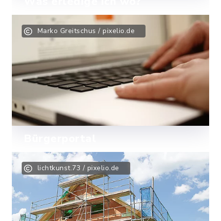
Was erledige ich wo?
Finden Sie den richtigen
Marko Greitschus / pixelio.de
Ansprechpartner für Ihr Anliegen.
Mehr lesen
Bürgerportal
Ab sofort können Sie viele Ihrer
lichtkunst.73 / pixelio.de
Anliegen bequem und sicher von zu
Hause aus erledigen.
Mehr lesen