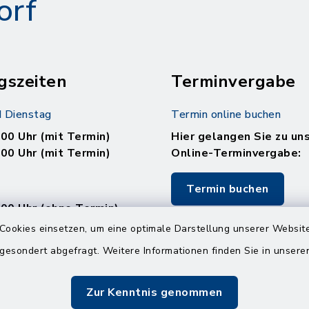
orf
gszeiten
Terminvergabe
 Dienstag
Termin online buchen
.00 Uhr (mit Termin)
Hier gelangen Sie zu un
.00 Uhr (mit Termin)
Online-Terminvergabe:
Termin buchen
.00 Uhr (ohne Termin)
.00 Uhr (ohne Termin)
Cookies einsetzen, um eine optimale Darstellung unserer Website
 gesondert abgefragt. Weitere Informationen finden Sie in unser
:
en
Zur Kenntnis genommen