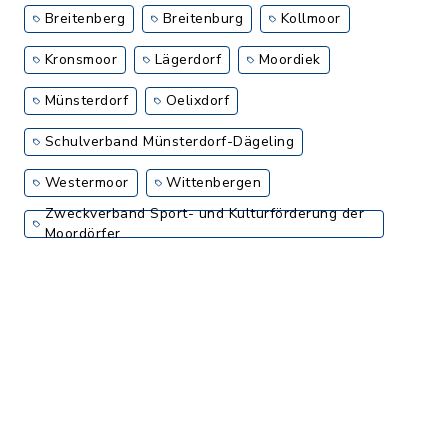
Breitenberg
Breitenburg
Kollmoor
Kronsmoor
Lägerdorf
Moordiek
Münsterdorf
Oelixdorf
Schulverband Münsterdorf-Dägeling
Westermoor
Wittenbergen
Zweckverband Sport- und Kulturförderung der
Moordörfer