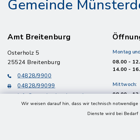
Gemeinde Münsterd
Amt Breitenburg
Öffnun
Montag und
Osterholz 5
25524 Breitenburg
08.00 - 12
14.00 - 16
04828/9900
Mittwoch:
04828/99099
08.00 - 12
info@amt-breitenburg.de
14.00 - 18
Wir weisen darauf hin, dass wir technisch notwendige 
Dienste wird bei Bedarf
Donnerstag
geschloss